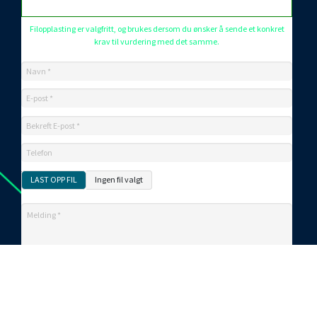
Filopplasting er valgfritt, og brukes dersom du ønsker å sende et konkret
krav til vurdering med det samme.
LAST OPP FIL
Ingen fil valgt
Jeg aksepterer at mine opplysninger behandles i
henhold til selskapets
personvernerklæring
*