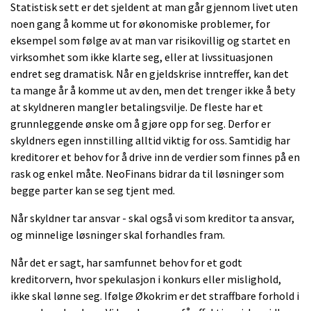
Statistisk sett er det sjeldent at man går gjennom livet uten
noen gang å komme ut for økonomiske problemer, for
eksempel som følge av at man var risikovillig og startet en
virksomhet som ikke klarte seg, eller at livssituasjonen
endret seg dramatisk. Når en gjeldskrise inntreffer, kan det
ta mange år å komme ut av den, men det trenger ikke å bety
at skyldneren mangler betalingsvilje. De fleste har et
grunnleggende ønske om å gjøre opp for seg. Derfor er
skyldners egen innstilling alltid viktig for oss. Samtidig har
kreditorer et behov for å drive inn de verdier som finnes på en
rask og enkel måte. NeoFinans bidrar da til løsninger som
begge parter kan se seg tjent med.
Når skyldner tar ansvar - skal også vi som kreditor ta ansvar,
og minnelige løsninger skal forhandles fram.
Når det er sagt, har samfunnet behov for et godt
kreditorvern, hvor spekulasjon i konkurs eller mislighold,
ikke skal lønne seg. Ifølge Økokrim er det straffbare forhold i