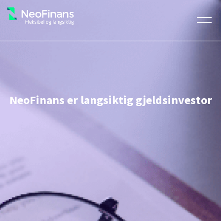
NeoFinans er langsiktig gjeldsinvestor