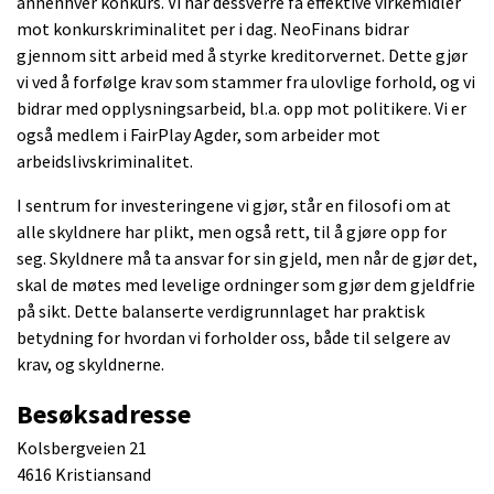
annenhver konkurs. Vi har dessverre få effektive virkemidler
mot konkurskriminalitet per i dag. NeoFinans bidrar
gjennom sitt arbeid med å styrke kreditorvernet. Dette gjør
vi ved å forfølge krav som stammer fra ulovlige forhold, og vi
bidrar med opplysningsarbeid, bl.a. opp mot politikere. Vi er
også medlem i FairPlay Agder, som arbeider mot
arbeidslivskriminalitet.
I sentrum for investeringene vi gjør, står en filosofi om at
alle skyldnere har plikt, men også rett, til å gjøre opp for
seg. Skyldnere må ta ansvar for sin gjeld, men når de gjør det,
skal de møtes med levelige ordninger som gjør dem gjeldfrie
på sikt. Dette balanserte verdigrunnlaget har praktisk
betydning for hvordan vi forholder oss, både til selgere av
krav, og skyldnerne.
Besøksadresse
Kolsbergveien 21
4616 Kristiansand